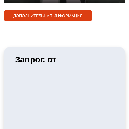
Play
Mute
Ente
full
ДОПОЛНИТЕЛЬНАЯ ИНФОРМАЦИЯ
Запрос от