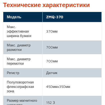
Технические характеристики
Модель
ZMQ-370
Макс.
эффективная
370мм
ширина бумаги
Макс. диаметр
700мм
размотки
Макс. диаметр
700мм
перемотки
Регистр
Датчик
Полуповоротная
флексографская
450ммx350мм
зона
Размер магнитного
152 З
цилиндра