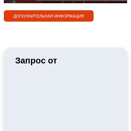
Play
Mute
Ente
full
ДОПОЛНИТЕЛЬНАЯ ИНФОРМАЦИЯ
Запрос от