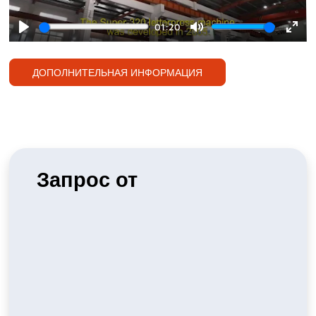
01:20
Play
Mute
Ente
full
ДОПОЛНИТЕЛЬНАЯ ИНФОРМАЦИЯ
Запрос от