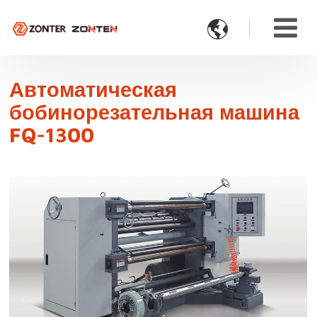

Автоматическая
бобинорезательная машина
FQ-1300